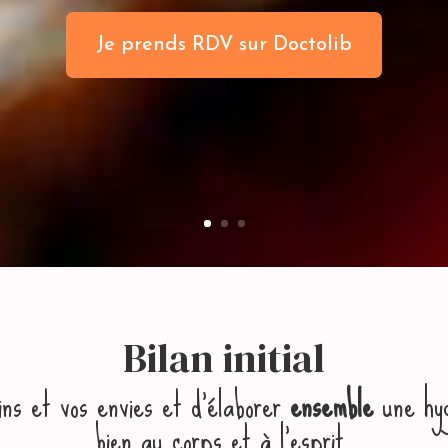
Je prends RDV sur Doctolib
Bilan initial
oins et vos envies et d’élaborer
ensemble
une hyg
bien au corps et à l’esprit.