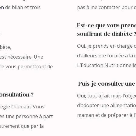
on
de bilan et trois
pas à me contacter pour q
Est-ce que vous pren
souffrant de diabète 
?
Oui, je prends en charge
abète,
d’ailleurs été formée à la 
est nécessaire. Une
L’Education Nutritionnell
le vous permettront de
Puis-je consulter une 
onsultation ?
Oui, tout à fait mais l’obj
d’adopter une alimentatio
légie l’humain. Vous
maman et de préparer à l
êtes une personne à part
utrement que par la